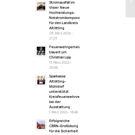
L
Stromausfall im
Visier: Neue
Hochleistungs-
Notstromkomponente
für den Landkreis
Altötting
28. März 2026 -
21:25
Feuerwehrgemeinde
trauert um
Christian Lipp
13. März 2026 -
20:48
Sparkasse
Altötting-
Mühldorf
unterstützt
Kreisfeuerwehrverband
bei der
Ausstattung
1. März 2026 - 18:40
Erfolgreiche
CBRN-Großübung
für die Sicherheit