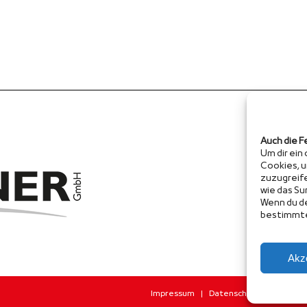
Auch die F
Um dir ein
Cookies, 
zuzugreif
wie das Su
Wenn du de
bestimmte
Akz
Impressum
Datenschutz
Kontakt