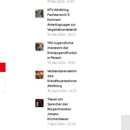
19. Mai 2026 - 21:47
KFV Altötting:
Fachbereich 5
formiert
Arbeitsgruppe zur
Vegetationsbrandbekämpfung
18. Mai 2026 - 20:12
190 Jugendliche
meistern die
Kreisjugendfunkübung
in Perach
18. Mai 2026 - 19:50
Verbandsversammlung
des
Kreisfeuerwehrverband
Altötting
30. April 2026 - 12:13
Trauer um
Sprecher der
Bürgermeister
Johann
Krichenbauer
7. April 2026 - 22:20