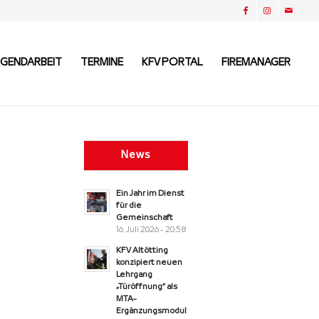
UGENDARBEIT
TERMINE
KFV PORTAL
FIREMANAGER
News
Ein Jahr im Dienst
für die
Gemeinschaft
16. Juli 2026 - 20:58
KFV Altötting
konzipiert neuen
Lehrgang
„Türöffnung“ als
MTA-
Ergänzungsmodul