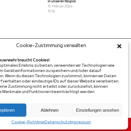
in unserer Region
15. Februar 2026 -
15:32
Cookie-Zustimmung verwalten
euerwehr braucht Cookies!
 optimales Erlebnis zu bieten, verwenden wir Technologien wie
um Geräteinformationen zu speichern und/oder darauf
en. Wenn du diesen Technologien zustimmst, können wir Daten
rfverhalten oder eindeutige IDs auf dieser Website verarbeiten.
ine Zustimmung nicht erteilst oder zurückziehst, können
 Merkmale und Funktionen beeinträchtigt werden.
eptieren
Ablehnen
Einstellungen ansehen
Cookie-Richtlinie
Datenschutz
Impressum
Cookie-Richtlinie (EU)