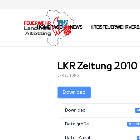
HOMEPAGE
NEWS
KREISFEUERWEHRVER
LKR Zeitung 2010
LKR ZEITUNG
Download
Download
1
Dateigröße
5.43 M
Datei-Anzahl