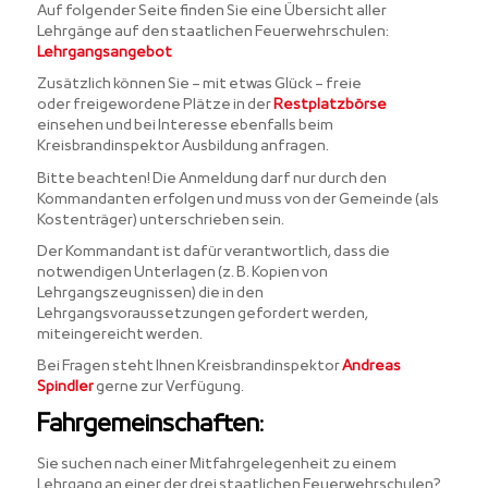
Auf folgender Seite finden Sie eine Übersicht aller
Lehrgänge auf den staatlichen Feuerwehrschulen:
Lehrgangsangebot
Zusätzlich können Sie – mit etwas Glück – freie
oder freigewordene Plätze in der
Restplatzbörse
einsehen und bei Interesse ebenfalls beim
Kreisbrandinspektor Ausbildung anfragen.
Bitte beachten! Die Anmeldung darf nur durch den
Kommandanten erfolgen und muss von der Gemeinde (als
Kostenträger) unterschrieben sein.
Der Kommandant ist dafür verantwortlich, dass die
notwendigen Unterlagen (z. B. Kopien von
Lehrgangszeugnissen) die in den
Lehrgangsvoraussetzungen gefordert werden,
miteingereicht werden.
Bei Fragen steht Ihnen Kreisbrandinspektor
Andreas
Spindler
gerne zur Verfügung.
Fahrgemeinschaften:
Sie suchen nach einer Mitfahrgelegenheit zu einem
Lehrgang an einer der drei staatlichen Feuerwehrschulen?