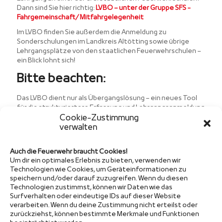
Dann sind Sie hier richtig:
LVBO – unter der Gruppe SFS -
Fahrgemeinschaft/ Mitfahrgelegenheit
Im LVBO finden Sie außerdem die Anmeldung zu
Sonderschulungen im Landkreis Altötting sowie übrige
Lehrgangsplätze von den staatlichen Feuerwehrschulen –
ein Blick lohnt sich!
Bitte beachten:
Das LVBO dient nur als Übergangslösung – ein neues Tool
für die strukturiertere Erfassung und Lehrgangsanmeldung
Cookie-Zustimmung
befindet sich bereits in Arbeit und wird bald veröffentlicht.
verwalten
Auch die Feuerwehr braucht Cookies!
Um dir ein optimales Erlebnis zu bieten, verwenden wir
Technologien wie Cookies, um Geräteinformationen zu
speichern und/oder darauf zuzugreifen. Wenn du diesen
Sponsor
Technologien zustimmst, können wir Daten wie das
Surfverhalten oder eindeutige IDs auf dieser Website
verarbeiten. Wenn du deine Zustimmung nicht erteilst oder
zurückziehst, können bestimmte Merkmale und Funktionen