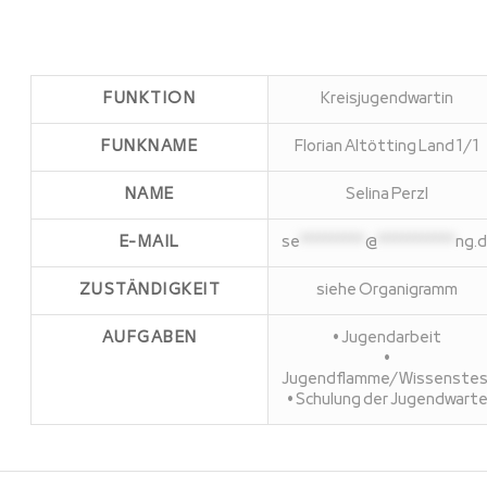
FUNKTION
Kreisjugendwartin
FUNKNAME
Florian Altötting Land 1/1
NAME
Selina Perzl
E-MAIL
se
**********
@
************
ng.
ZUSTÄNDIGKEIT
siehe Organigramm
AUFGABEN
• Jugendarbeit
•
Jugendflamme/Wissenste
• Schulung der Jugendwart