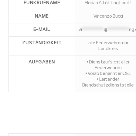
FUNKRUFNAME
Florian Altötting Land 1
NAME
Vincenzo Bucci
E-MAIL
vi
************
@
************
ng
ZUSTÄNDIGKEIT
alle Feuerwehren im
Landkreis
AUFGABEN
• Dienstaufsicht aller
Feuerwehren
• Vorab benannter ÖEL
• Leiter der
Brandschutzdienststelle