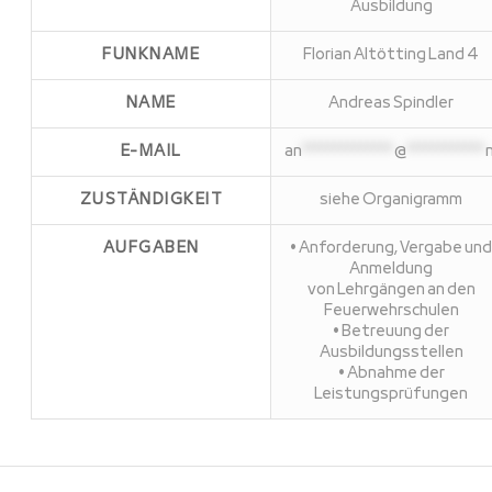
Ausbildung
FUNKNAME
Florian Altötting Land 4
NAME
Andreas Spindler
E-MAIL
an
**************
@
************
ZUSTÄNDIGKEIT
siehe Organigramm
AUFGABEN
• Anforderung, Vergabe un
Anmeldung
von Lehrgängen an den
Feuerwehrschulen
• Betreuung der
Ausbildungsstellen
• Abnahme der
Leistungsprüfungen