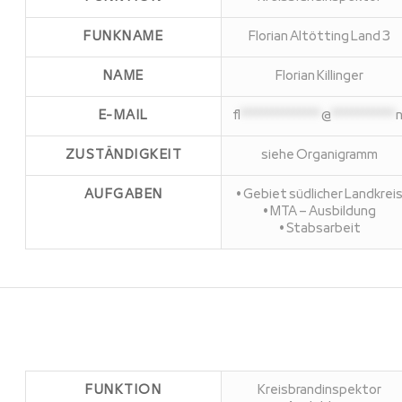
FUNKNAME
Florian Altötting Land 3
NAME
Florian Killinger
E-MAIL
fl
***************
@
************
ZUSTÄNDIGKEIT
siehe Organigramm
AUFGABEN
• Gebiet südlicher Landkrei
• MTA – Ausbildung
• Stabsarbeit
FUNKTION
Kreisbrandinspektor