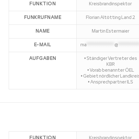
FUNKTION
Kreisbrandinspektor
FUNKRUFNAME
Florian Altötting Land 2
NAME
Martin Estermaier
E-MAIL
ma
***************
@
***********
AUFGABEN
• Ständiger Vertreter des
KBR
• Vorab benannter ÖEL
• Gebiet nördlicher Landkrei
• Ansprechpartner ILS
FUNKTION
Kreisbrandinspektor