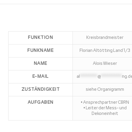
FUNKTION
Kreisbrandmeister
FUNKNAME
Florian Altötting Land 1/3
NAME
Alois Wieser
E-MAIL
al
**********
@
************
ng.d
ZUSTÄNDIGKEIT
siehe Organigramm
AUFGABEN
• Ansprechpartner CBRN
• Leiter der Mess- und
Dekoneinheit