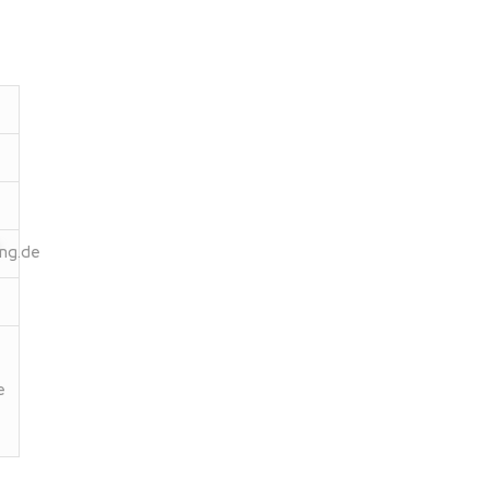
ng.de
e
t