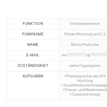
FUNKTION
Kreisbrandmeister
FUNKNAME
Florian Altötting Land 1/2
NAME
Moritz Piechotka
E-MAIL
mo
**************
@
************
ZUSTÄNDIGKEIT
siehe Organigramm
AUFGABEN
• Pressesprecher des KFV
Altötting
• Social Media und Homepag
• Presse- und Medienarbei
• Corporate Design