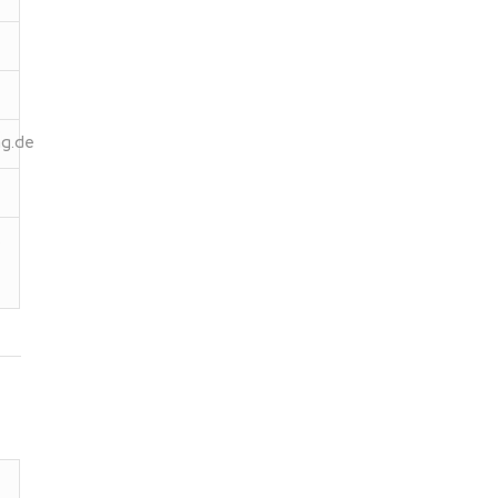
ng.de
s