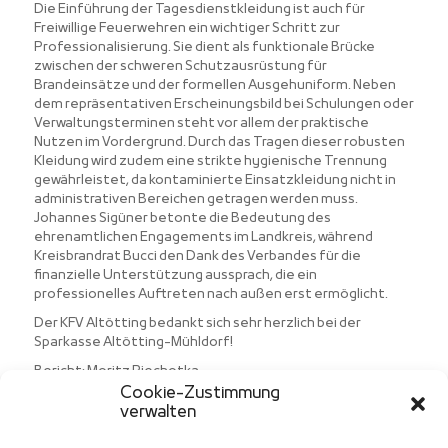
Die Einführung der Tagesdienstkleidung ist auch für
Freiwillige Feuerwehren ein wichtiger Schritt zur
Professionalisierung. Sie dient als funktionale Brücke
zwischen der schweren Schutzausrüstung für
Brandeinsätze und der formellen Ausgehuniform. Neben
dem repräsentativen Erscheinungsbild bei Schulungen oder
Verwaltungsterminen steht vor allem der praktische
Nutzen im Vordergrund. Durch das Tragen dieser robusten
Kleidung wird zudem eine strikte hygienische Trennung
gewährleistet, da kontaminierte Einsatzkleidung nicht in
administrativen Bereichen getragen werden muss.
Johannes Sigüner betonte die Bedeutung des
ehrenamtlichen Engagements im Landkreis, während
Kreisbrandrat Bucci den Dank des Verbandes für die
finanzielle Unterstützung aussprach, die ein
professionelles Auftreten nach außen erst ermöglicht.
Der KFV Altötting bedankt sich sehr herzlich bei der
Sparkasse Altötting-Mühldorf!
Bericht: Moritz Piechotka
Cookie-Zustimmung
verwalten