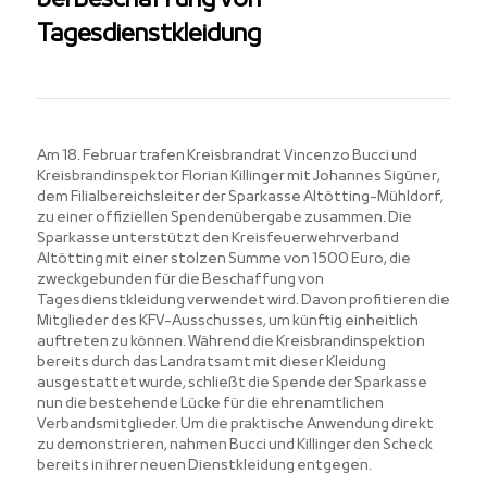
bei Beschaffung von
Tagesdienstkleidung
Am 18. Februar trafen Kreisbrandrat Vincenzo Bucci und
Kreisbrandinspektor Florian Killinger mit Johannes Sigüner,
dem Filialbereichsleiter der Sparkasse Altötting-Mühldorf,
zu einer offiziellen Spendenübergabe zusammen. Die
Sparkasse unterstützt den Kreisfeuerwehrverband
Altötting mit einer stolzen Summe von 1500 Euro, die
zweckgebunden für die Beschaffung von
Tagesdienstkleidung verwendet wird. Davon profitieren die
Mitglieder des KFV-Ausschusses, um künftig einheitlich
auftreten zu können. Während die Kreisbrandinspektion
bereits durch das Landratsamt mit dieser Kleidung
ausgestattet wurde, schließt die Spende der Sparkasse
nun die bestehende Lücke für die ehrenamtlichen
Verbandsmitglieder. Um die praktische Anwendung direkt
zu demonstrieren, nahmen Bucci und Killinger den Scheck
bereits in ihrer neuen Dienstkleidung entgegen.