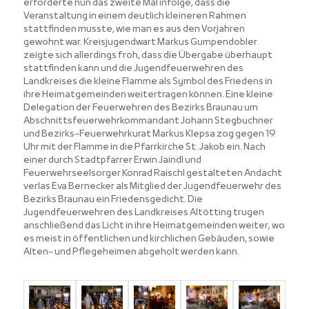
erforderte nun das zweite Mal infolge, dass die
Veranstaltung in einem deutlich kleineren Rahmen
stattfinden musste, wie man es aus den Vorjahren
gewohnt war. Kreisjugendwart Markus Gumpendobler
zeigte sich allerdings froh, dass die Übergabe überhaupt
stattfinden kann und die Jugendfeuerwehren des
Landkreises die kleine Flamme als Symbol des Friedens in
ihre Heimatgemeinden weitertragen können. Eine kleine
Delegation der Feuerwehren des Bezirks Braunau um
Abschnittsfeuerwehrkommandant Johann Stegbuchner
und Bezirks-Feuerwehrkurat Markus Klepsa zog gegen 19
Uhr mit der Flamme in die Pfarrkirche St. Jakob ein. Nach
einer durch Stadtpfarrer Erwin Jaindl und
Feuerwehrseelsorger Konrad Raischl gestalteten Andacht
verlas Eva Bernecker als Mitglied der Jugendfeuerwehr des
Bezirks Braunau ein Friedensgedicht. Die
Jugendfeuerwehren des Landkreises Altötting trugen
anschließend das Licht in ihre Heimatgemeinden weiter, wo
es meist in öffentlichen und kirchlichen Gebäuden, sowie
Alten- und Pflegeheimen abgeholt werden kann.