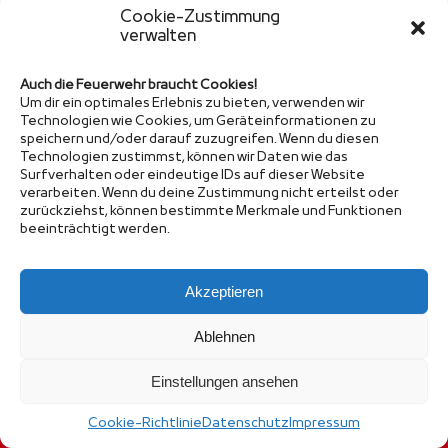
Cookie-Zustimmung
verwalten
Auch die Feuerwehr braucht Cookies!
Um dir ein optimales Erlebnis zu bieten, verwenden wir
Technologien wie Cookies, um Geräteinformationen zu
speichern und/oder darauf zuzugreifen. Wenn du diesen
Technologien zustimmst, können wir Daten wie das
Surfverhalten oder eindeutige IDs auf dieser Website
verarbeiten. Wenn du deine Zustimmung nicht erteilst oder
zurückziehst, können bestimmte Merkmale und Funktionen
© Kreisfeuerwehrverband Altötting
beeinträchtigt werden.
Impressum
Datenschutz
Kontakt
Cookie-Richtlinie (EU)
Akzeptieren
Ablehnen
Einstellungen ansehen
Cookie-Richtlinie
Datenschutz
Impressum