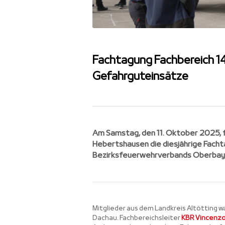
Fachtagung Fachbereich 14 
Gefahrguteinsätze
Am Samstag, den 11. Oktober 2025, 
Hebertshausen die diesjährige Facht
Bezirksfeuerwehrverbands Oberbayer
Mitglieder aus dem Landkreis Altötting w
Dachau. Fachbereichsleiter
KBR
Vincenzo