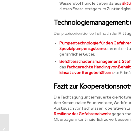
Wasserstoff und leiteten daraus
aktu
dieses Energieträgers im Zuständigke
Technologiemanagement u
Der praxisorientierte Teil nach der Mit
Pumpentechnologie für den Gefahren
Spezialpumpensysteme
, deren Leist
gefährlicher Güter.
Behälterschadensmanagement:
Stef
das
fachgerechte Handling von Behäl
Einsatz von Bergebehältern
zur Primä
Fazit zur Kooperationsno
Die Fachtagung untermauerte die Notwe
den Kommunalen Feuerwehren, Werkfeuer
Austausch von Fachwissen, operativen Er
Resilienz der Gefahrenabwehr
gegen chem
Oberbayern kontinuierlich zu verbessern
Massenkarambolage
bei Wald a.d. Alz: