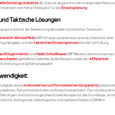
elle Einsatzgrundsätze
ab. Dies ist angesichts der steigenden Nutzu
itsbereich von hoher Relevanz für die
Einsatzplanung
.
nd Taktische Lösungen
tagspause diente der Bewertung aktueller technischer Optionen:
bereich:
Michael Muhr
(WF Infraserv) präsentierte eine Übersicht über
ungsfähigkeit und die
taktischen Einsatzgrenzen
bei der Umfüllung
an Bürgermeister
und
Heiko Schedlbauer
(WF Wacker) demonstrierten
terschäden
(geblähte Gebinde, lecke Fässer) sowie den
effizienten
rsicherung und Gefahrenabwehr.
twendigkeit
ndigkeit einer
intensivierten und formalisierten Kooperation
zwische
wehren, Aufsichtsbehörden und Industriepartnern. Der strukturiert
fahrungen und technologischen Entwicklungen ist die Grundlage, um d
ische, biologische, radiologische und nukleare Risiken (CBRN) in
.