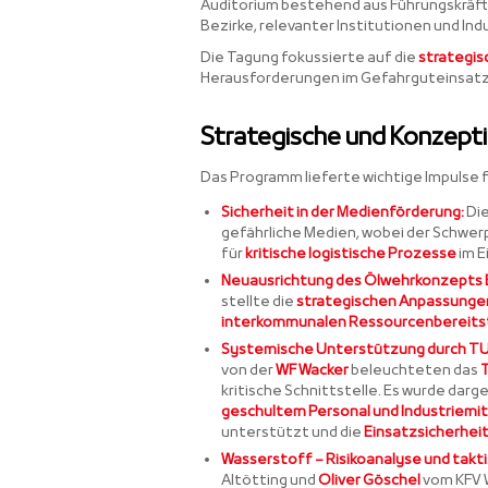
Auditorium bestehend aus Führungskräf
Bezirke, relevanter Institutionen und I
Die Tagung fokussierte auf die
strategis
Herausforderungen im Gefahrguteinsatz
Strategische und Konzept
Das Programm lieferte wichtige Impulse f
Sicherheit in der Medienförderung:
Die
gefährliche Medien, wobei der Schwe
für
kritische logistische Prozesse
im E
Neuausrichtung des Ölwehrkonzepts 
stellte die
strategischen Anpassunge
interkommunalen Ressourcenbereits
Systemische Unterstützung durch TU
von der
WF Wacker
beleuchteten das
kritische Schnittstelle. Es wurde darg
geschultem Personal und Industriemi
unterstützt und die
Einsatzsicherhei
Wasserstoff – Risikoanalyse und takti
Altötting und
Oliver Göschel
vom KFV 