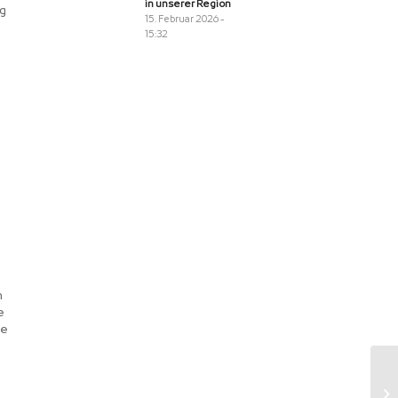
in unserer Region
ng
15. Februar 2026 -
15:32
n
e
ie