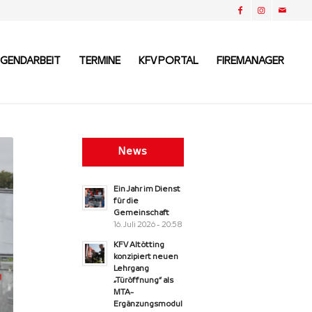
UGENDARBEIT
TERMINE
KFV PORTAL
FIREMANAGER
News
Ein Jahr im Dienst
für die
Gemeinschaft
16. Juli 2026 - 20:58
KFV Altötting
konzipiert neuen
Lehrgang
„Türöffnung“ als
MTA-
Ergänzungsmodul