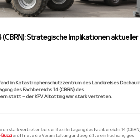
(CBRN): Strategische Implikationen aktueller
fand im Katastrophenschutzzentrum des Landkreises Dachau i
agung des Fachbereichs 14 (CBRN) des
n statt – der KFV Altötting war stark vertreten.
aren stark vertreten bei der Bezirkstagung des Fachbereichs 14 (CBRN)
 Bucci
eröffnete die Veranstaltung und begrüßte ein hochrangiges