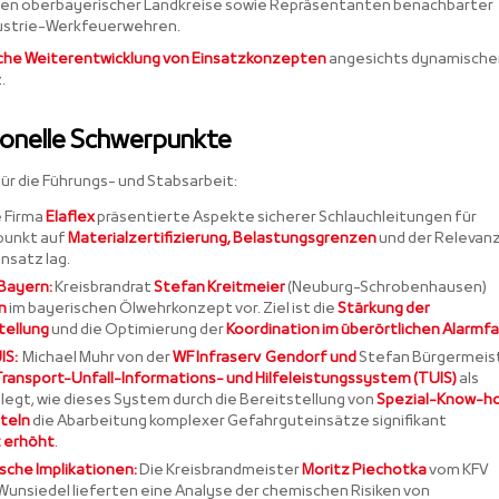
ten oberbayerischer Landkreise sowie Repräsentanten benachbarter
ndustrie-Werkfeuerwehren.
che Weiterentwicklung von Einsatzkonzepten
angesichts dynamische
.
ionelle Schwerpunkte
ür die Führungs- und Stabsarbeit:
 Firma
Elaflex
präsentierte Aspekte sicherer Schlauchleitungen für
rpunkt auf
Materialzertifizierung, Belastungsgrenzen
und der Relevan
insatz lag.
Bayern:
Kreisbrandrat
Stefan Kreitmeier
(Neuburg-Schrobenhausen)
n
im bayerischen Ölwehrkonzept vor. Ziel ist die
Stärkung der
tellung
und die Optimierung der
Koordination im überörtlichen Alarmfal
IS:
Michael Muhr von der
WF Infraserv Gendorf und
Stefan Bürgermeis
Transport-Unfall-Informations- und Hilfeleistungssystem (TUIS)
als
elegt, wie dieses System durch die Bereitstellung von
Spezial-Know-h
tteln
die Abarbeitung komplexer Gefahrguteinsätze signifikant
t erhöht
.
sche Implikationen:
Die Kreisbrandmeister
Moritz Piechotka
vom KFV
Wunsiedel lieferten eine Analyse der chemischen Risiken von