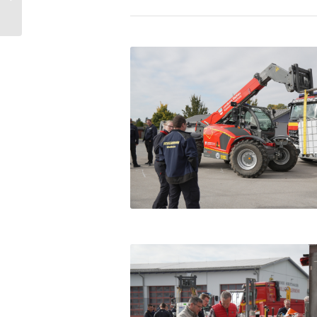
Großübung THL
fordert
Feuerwehren he...