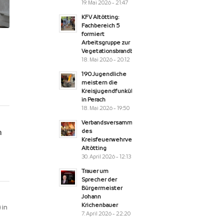
19. Mai 2026 - 21:47
KFV Altötting:
Fachbereich 5
formiert
Arbeitsgruppe zur
Vegetationsbrandbekämpfung
18. Mai 2026 - 20:12
190 Jugendliche
meistern die
Kreisjugendfunkübung
in Perach
18. Mai 2026 - 19:50
Verbandsversammlung
n
des
Kreisfeuerwehrverband
Altötting
30. April 2026 - 12:13
Trauer um
Sprecher der
Bürgermeister
Johann
Krichenbauer
 in
7. April 2026 - 22:20