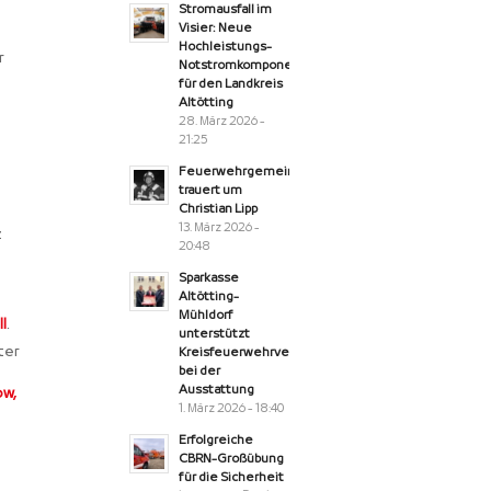
Stromausfall im
Visier: Neue
Hochleistungs-
r
Notstromkomponente
für den Landkreis
Altötting
28. März 2026 -
21:25
Feuerwehrgemeinde
trauert um
Christian Lipp
13. März 2026 -
z
20:48
Sparkasse
Altötting-
Mühldorf
l
.
unterstützt
ter
Kreisfeuerwehrverband
bei der
Ausstattung
ow,
1. März 2026 - 18:40
Erfolgreiche
CBRN-Großübung
für die Sicherheit