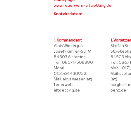
Homepage:
www.feuerwehr-altoetting.de
Kontaktdaten:
1. Kommandant
1. Vorsitz
Alois Wieser jun.
Stefan Bu
Josef-Kehrer-Str. 9
St.-Stepha
84503 Altötting
84503 Alt
Tel.: 08671/508890
Tel.: 086
Mobil:
Mobil: 01
0151/64430922
Mail: stef
Mail: alois.wieser (at)
(at)
feuerwehr-
burghart.
altoetting.de
benz.de