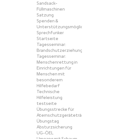
Sandsack-
Füllmaschinen
Satzung
Spenden &
Unterstützungsmöglichkeiten
Sprechfunker
Startseite
Tagesseminar:
Brandschutzerziehung
Tagesseminar:
Menschenrettung in
Einrichtungen für
Menschen mit
besonderem
Hilfebedarf
Technische
Hilfeleistung
testseite
Übungsstrecke für
Atemschutzgeräteträger
Übungstag
Absturzsicherung
UG-ÖEL