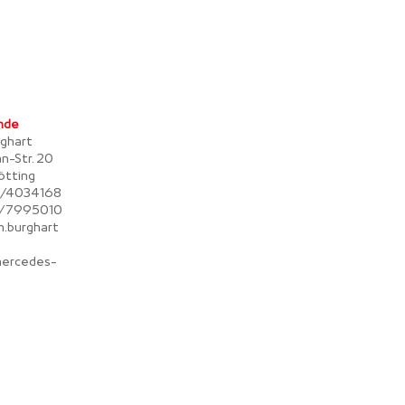
ende
rghart
n-Str. 20
ötting
71/4034168
71/7995010
an.burghart
mercedes-