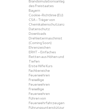
Brandsimulationsanlage
des Freistaates
Bayern
Cookie-Richtlinie (EU)
CSA – Träger von
Chemikalienschutzanzügen
Datenschutz
Downloads
Drehleitermaschinist
(Coming Soon)
Ehrenzeichen
ERHT – Einfaches
Retten aus Höhen und
Tiefen
Erste Hilfe Kurs
Fachbereiche
Feuerwehren
Freiwillige
Feuerwehren
Freiwillige
Feuerwehren
Führen von
Feuerwehrfahrzeugen
Führungsunterstützung