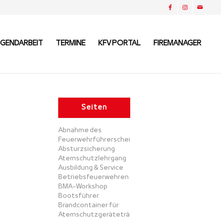
UGENDARBEIT
TERMINE
KFV PORTAL
FIREMANAGER
Seiten
Abnahme des
Feuerwehrführerscheins
Absturzsicherung
Atemschutzlehrgang
Ausbildung & Service
Betriebsfeuerwehren
BMA-Workshop
Bootsführer
Brandcontainer für
Atemschutzgeräteträger