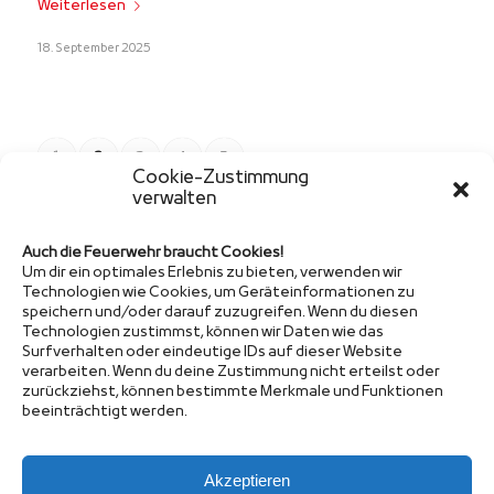
Weiterlesen
18. September 2025
1
2
3
4
5
Seite 2 von 5
Cookie-Zustimmung
verwalten
Auch die Feuerwehr braucht Cookies!
Um dir ein optimales Erlebnis zu bieten, verwenden wir
Technologien wie Cookies, um Geräteinformationen zu
speichern und/oder darauf zuzugreifen. Wenn du diesen
Technologien zustimmst, können wir Daten wie das
Sponsor
Surfverhalten oder eindeutige IDs auf dieser Website
verarbeiten. Wenn du deine Zustimmung nicht erteilst oder
zurückziehst, können bestimmte Merkmale und Funktionen
beeinträchtigt werden.
Akzeptieren