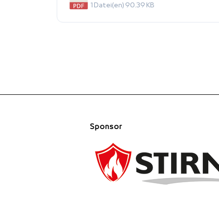
1 Datei(en)
90.39 KB
Sponsor