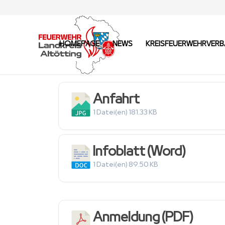
HOMEPAGE
NEWS
KREISFEUERWEHRVER
Anfahrt
1 Datei(en)
181.33 KB
Infoblatt (Word)
1 Datei(en)
89.50 KB
Anmeldung (PDF)