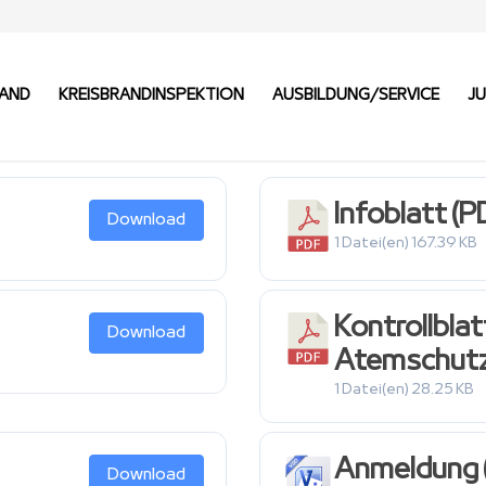
BAND
KREISBRANDINSPEKTION
AUSBILDUNG/SERVICE
J
Infoblatt (P
Download
1 Datei(en)
167.39 KB
Kontrollblat
Download
Atemschutz
1 Datei(en)
28.25 KB
Anmeldung 
Download