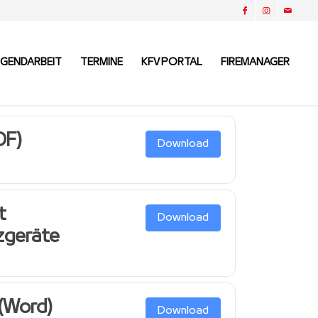
UGENDARBEIT
TERMINE
KFV PORTAL
FIREMANAGER
DF)
Download
t
Download
geräte
(Word)
Download