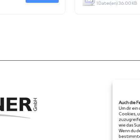
1 Datei(en)
36.00 KB
Auch die F
Um dir ein
Cookies, 
zuzugreif
wie das Su
Wenn du de
bestimmte