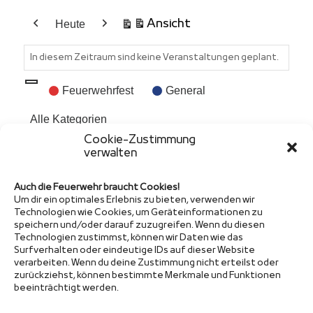
Ansicht
Heute
ausdrucken
Zurück
Weiter
In diesem Zeitraum sind keine Veranstaltungen geplant.
Veranstaltungskategorien
Kategorie
Feuerwehrfest
General
ohne
Alle Kategorien
Titel
Cookie-Zustimmung
verwalten
Auch die Feuerwehr braucht Cookies!
Um dir ein optimales Erlebnis zu bieten, verwenden wir
Technologien wie Cookies, um Geräteinformationen zu
speichern und/oder darauf zuzugreifen. Wenn du diesen
Sponsor
Technologien zustimmst, können wir Daten wie das
Surfverhalten oder eindeutige IDs auf dieser Website
verarbeiten. Wenn du deine Zustimmung nicht erteilst oder
zurückziehst, können bestimmte Merkmale und Funktionen
beeinträchtigt werden.